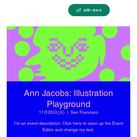
お問い合わせ
Ann Jacobs: Illustration
Playground
11月20日(火)
  |  
San Francisco
I’m an event description. Click here to open up the Event
Editor and change my text.