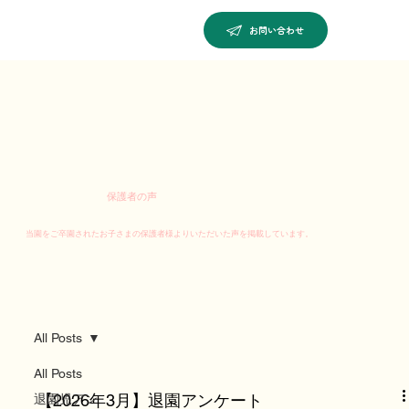
お問い合わせ
保護者の声
当園をご卒園されたお子さまの保護者様よりいただいた声を掲載しています。
All Posts
All Posts
【2026年3月】退園アンケート
退園児アン